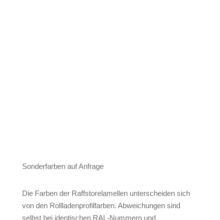
Verkehrsweiß
Weißaluminium
Sarotti
Grau
Sonderfarben auf Anfrage
Sonderfarben auf Anfrage
Die Farben der Raffstorelamellen unterscheiden sich
von den Rollladenprofilfarben. Abweichungen sind
selbst bei identischen RAL-Nummern und