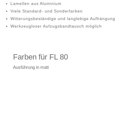
Lamellen aus Aluminium
Viele Standard- und Sonder­farben
Witterungs­beständige und langlebige Aufhängung
Werkzeug­loser Aufzugs­band­tausch möglich
Farben für FL 80
Ausführung in matt
Graualuminium
Anthrazitgrau
DB703