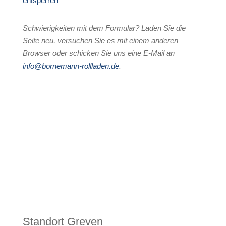
entsperren
Schwierigkeiten mit dem Formular? Laden Sie die
Seite neu, versuchen Sie es mit einem anderen
Browser oder schicken Sie uns eine E-Mail an
info@bornemann-rollladen.de
.
Mergenthalerstr. 39
D-48268 Greven
+49 (2571) 50327-0
Prignitzer Straße 2
D-16909 Wittstock
+49 (3394) 4436-61
Standort Greven