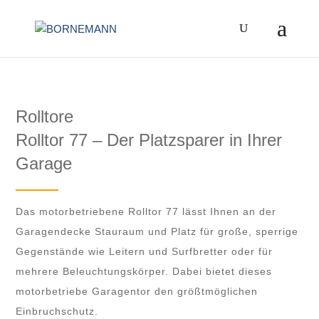
Zum
Inhalt
springen
Rolltore
Rolltor 77 – Der Platz­sparer in Ihrer
Garage
Das motor­betriebene Rolltor 77 lässt Ihnen an der
Garagen­decke Stauraum und Platz für große, sperrige
Gegen­stände wie Leitern und Surf­bretter oder für
mehrere Beleuchtungs­körper. Dabei bietet dieses
motor­betriebe Garagentor den größt­möglichen
Einbruchschutz.