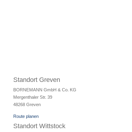
Mergenthalerstr. 39
D-48268 Greven
+49 (2571) 50327-0
Prignitzer Straße 2
D-16909 Wittstock
+49 (3394) 4436-61
Standort Greven
BORNEMANN GmbH & Co. KG
Mergenthaler Str. 39
48268 Greven
Route planen
Standort Wittstock