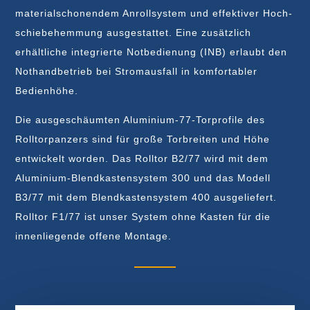
material­schonendem Anroll­system und effektiver Hoch­
schiebe­hemmung ausgestattet. Eine zusätzlich
erhältliche integrierte Not­bedienung (INB) erlaubt den
Not­hand­betrieb bei Stromausfall in komfortabler
Bedien­höhe.
Die ausgeschäum­ten Aluminium-77-Tor­profile des
Rolltor­panzers sind für große Torbreiten und Höhe
entwickelt worden. Das Rolltor B2/77 wird mit dem
Aluminium-Blend­kasten­system 300 und das Modell
B3/77 mit dem Blend­kasten­system 400 ausgeliefert.
Rolltor F1/77 ist unser System ohne Kasten für die
innenliegende offene Montage.